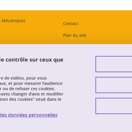
t, Mécanique)
Contact
Plan du site
Crédits
 le contrôle sur ceux que
Mentions légales
Données personnelles
ure de vidéos, pour vous
Intranet PhITEM
aux, et pour mesurer l’audience
 ou de refuser ces cookies.
vez changer d’avis et modifier
Gestion des cookies
tion des cookies" situé dans le
Accessibilité : non conforme
n des données personnelles