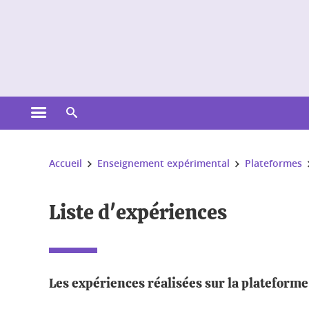
Gestion des cookies
Ouvrir le menu principal
Ouvrir le moteur de recherche
Vous êtes ici :
Accueil
Enseignement expérimental
Plateformes
Liste d'expériences
Les expériences réalisées sur la plateform