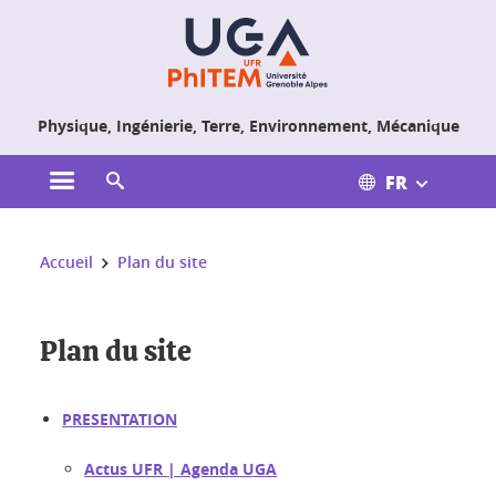
Gestion des cookies
Physique, Ingénierie, Terre, Environnement, Mécanique
FR
Ouvrir le menu principal
Ouvrir le moteur de recherche
Vous êtes ici :
Accueil
Plan du site
Plan du site
PRESENTATION
Actus UFR | Agenda UGA