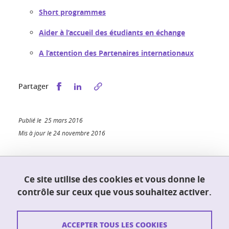
Short programmes
Aider à l’accueil des étudiants en échange
A l’attention des Partenaires internationaux
Partager sur Facebook
Partager sur LinkedIn
Partager
Publié le 25 mars 2016
Mis à jour le 24 novembre 2016
Ce site utilise des cookies et vous donne le
UFR PhITEM (Physique, Ingénierie, Terre,
contrôle sur ceux que vous souhaitez activer.
Environnement, Mécanique)
230 rue de la physique
38400 Saint-Martin-d'Hères
ACCEPTER TOUS LES COOKIES