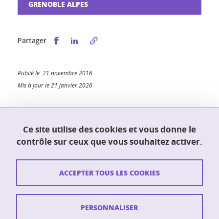
GRENOBLE ALPES
Partager sur Facebook
Partager sur LinkedIn
Partager
Publié le 21 novembre 2016
Mis à jour le 21 janvier 2026
Ce site utilise des cookies et vous donne le
UFR PhITEM (Physique, Ingénierie, Terre,
contrôle sur ceux que vous souhaitez activer.
Environnement, Mécanique)
230 rue de la physique
38400 Saint-Martin-d'Hères
ACCEPTER TOUS LES COOKIES
Contact
PERSONNALISER
Plan du site