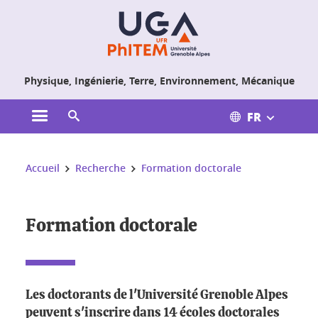
Gestion des cookies
Physique, Ingénierie, Terre, Environnement, Mécanique
FR
Ouvrir le menu principal
Ouvrir le moteur de recherche
Vous êtes ici :
Accueil
Recherche
Formation doctorale
Formation doctorale
Les doctorants de l'Université Grenoble Alpes
peuvent s'inscrire dans 14 écoles doctorales