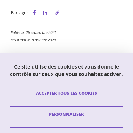
Partager sur Facebook
Partager sur LinkedIn
Partager
Publié le 26 septembre 2025
Mis à jour le 8 octobre 2025
Ce site utilise des cookies et vous donne le
UFR PhITEM (Physique, Ingénierie, Terre,
contrôle sur ceux que vous souhaitez activer.
Environnement, Mécanique)
230 rue de la physique
38400 Saint-Martin-d'Hères
ACCEPTER TOUS LES COOKIES
Contact
PERSONNALISER
Plan du site
Crédits