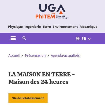
Gestion des cookies
Physique, Ingénierie, Terre, Environnement, Mécanique
FR
Ouvrir le menu principal
Ouvrir le moteur de recherche
Vous êtes ici :
Accueil
Présentation
Agenda/actualités
LA MAISON EN TERRE -
Maison des 24 heures
Vie de l'établissement