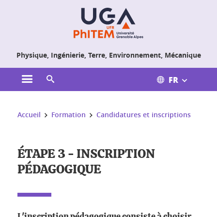
Gestion des cookies
Physique, Ingénierie, Terre, Environnement, Mécanique
FR
Ouvrir le menu principal
Ouvrir le moteur de recherche
Vous êtes ici :
Accueil
Formation
Candidatures et inscriptions
ÉTAPE 3 - INSCRIPTION
PÉDAGOGIQUE