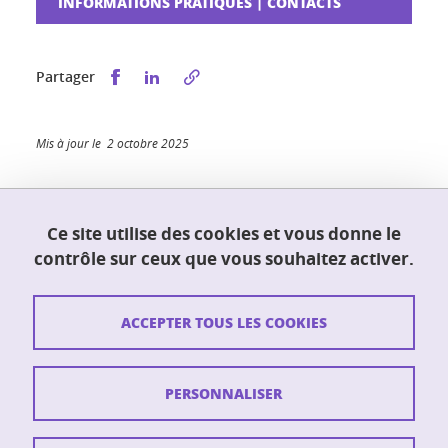
INFORMATIONS PRATIQUES | CONTACTS
Partager sur Facebook
Partager sur LinkedIn
Partager
Mis à jour le 2 octobre 2025
Ce site utilise des cookies et vous donne le
UFR PhITEM (Physique, Ingénierie, Terre,
contrôle sur ceux que vous souhaitez activer.
Environnement, Mécanique)
230 rue de la physique
38400 Saint-Martin-d'Hères
ACCEPTER TOUS LES COOKIES
Contact
PERSONNALISER
Plan du site