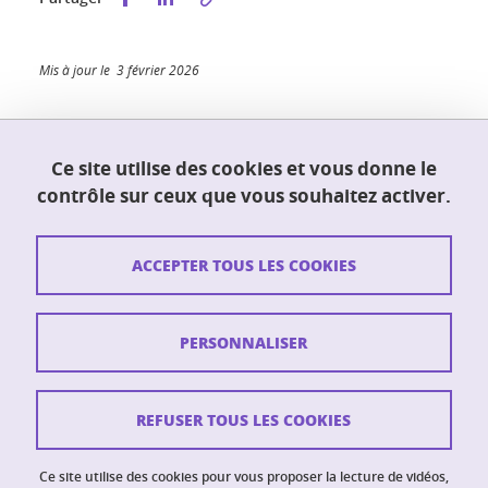
Mis à jour le 3 février 2026
Ce site utilise des cookies et vous donne le
UFR PhITEM (Physique, Ingénierie, Terre,
contrôle sur ceux que vous souhaitez activer.
Environnement, Mécanique)
230 rue de la physique
38400 Saint-Martin-d'Hères
ACCEPTER TOUS LES COOKIES
Contact
PERSONNALISER
Plan du site
Crédits
REFUSER TOUS LES COOKIES
Mentions légales
Ce site utilise des cookies pour vous proposer la lecture de vidéos,