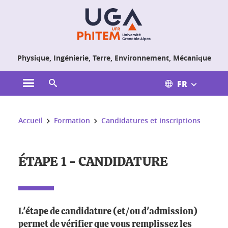
Gestion des cookies
Physique, Ingénierie, Terre, Environnement, Mécanique
FR
Ouvrir le menu principal
Ouvrir le moteur de recherche
Vous êtes ici :
Accueil
Formation
Candidatures et inscriptions
ÉTAPE 1 - CANDIDATURE
L'étape de candidature (et/ou d'admission)
permet de vérifier que vous remplissez les