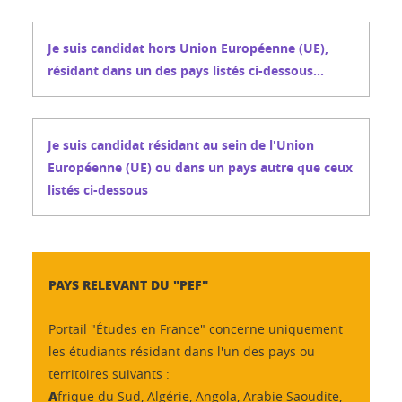
Votre sélection :
ÉTAPE 1 : CANDIDATURE
iser
Je suis candidat hors Union Européenne (UE),
résidant dans un des pays listés ci-dessous...
Au vu de votre situation, vous devez candidater sur
LE PORTAIL PEF
Je suis candidat résidant au sein de l'Union
Européenne (UE) ou dans un pays autre que ceux
listés ci-dessous
à partir du 1er octobre 2025
Je souhaite candidater en Licence 3è année
A SAVOIR :
La date limite de dépôt des dossiers à l'E
Au vu de votre situation, vous devez candidater sur 
PAYS RELEVANT DU "PEF"
Je souhaite candidater en Licence professionnelle
Portail "Études en France" concerne uniquement
En fonction des places restées vacantes, certaines lice
les étudiants résidant dans l'un des pays ou
Consultez les formations concernées et candidatez
Au vu de votre situation, vous devez candidater sur 
territoires suivants :
Je souhaite candidater en Master 1è année
A
frique du Sud, Algérie, Angola, Arabie Saoudite,