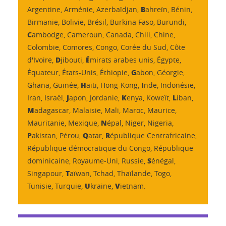
En fonction des places restées vacantes, certaines lice
B
Argentine, Arménie, Azerbaïdjan,
ahreïn, Bénin,
Consultez les formations concernées et candidatez
Au vu de votre situation vous devez candidater sur l
Des commissions d'admission sont programmées de janvie
Birmanie, Bolivie, Brésil, Burkina Faso, Burundi,
C
ambodge, Cameroun, Canada, Chili, Chine,
Je souhaite candidater en Master 2è année
Colombie, Comores, Congo, Corée du Sud, Côte
Au vu de votre situation, vous devez candidater sur 
D
É
d'Ivoire,
jibouti,
mirats arabes unis, Égypte,
Des commissions d'admission sont programmées de janvie
G
Équateur, États-Unis, Éthiopie,
abon, Géorgie,
Selon le calendrier suivant
En fonction des places restées vacantes, certains maste
H
I
Ghana, Guinée,
Les candidats hors Union européenne dont le pays de rés
aïti, Hong-Kong,
nde, Indonésie,
Consultez les formations concernées et candidatez
J
K
L
Iran, Israël,
apon, Jordanie,
enya, Koweït,
iban,
M
adagascar, Malaisie, Mali, Maroc, Maurice,
N
Mauritanie, Mexique,
épal, Niger, Nigeria,
Les candidats hors Union européenne dont le pays de rés
P
Q
R
akistan, Pérou,
atar,
épublique Centrafricaine,
Des commissions d'admission sont programmées de janvie
République démocratique du Congo, République
S
dominicaine, Royaume-Uni, Russie,
énégal,
T
Singapour,
aïwan, Tchad, Thaïlande, Togo,
U
V
Tunisie, Turquie,
kraine,
ietnam.
Les candidats hors Union européenne dont le pays de rés