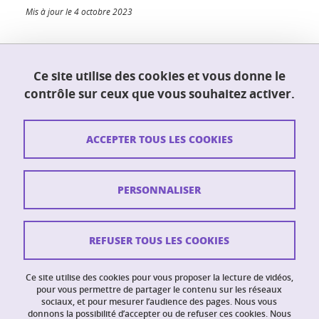
Mis à jour le 4 octobre 2023
Ce site utilise des cookies et vous donne le
UFR PhITEM (Physique, Ingénierie, Terre,
contrôle sur ceux que vous souhaitez activer.
Environnement, Mécanique)
230 rue de la physique
38400 Saint-Martin-d'Hères
ACCEPTER TOUS LES COOKIES
Contact
PERSONNALISER
Plan du site
Crédits
REFUSER TOUS LES COOKIES
Mentions légales
Ce site utilise des cookies pour vous proposer la lecture de vidéos,
Données personnelles
pour vous permettre de partager le contenu sur les réseaux
sociaux, et pour mesurer l’audience des pages. Nous vous
donnons la possibilité d’accepter ou de refuser ces cookies. Nous
Intranet PhITEM