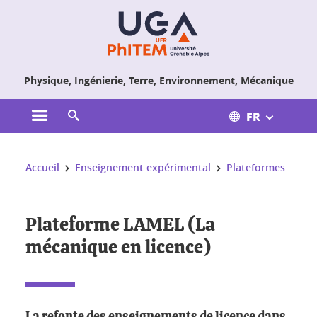
Gestion des cookies
Physique, Ingénierie, Terre, Environnement, Mécanique
FR
Ouvrir le menu principal
Ouvrir le moteur de recherche
Vous êtes ici :
Accueil
Enseignement expérimental
Plateformes
Plateforme LAMEL (La
mécanique en licence)