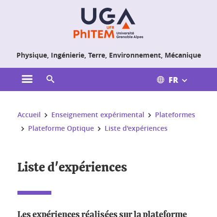
Gestion des cookies
Physique, Ingénierie, Terre, Environnement, Mécanique
FR
Ouvrir le menu principal
Ouvrir le moteur de recherche
Vous êtes ici :
Accueil
Enseignement expérimental
Plateformes
Plateforme Optique
Liste d'expériences
Liste d'expériences
Les expériences réalisées sur la plateforme