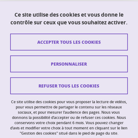
Ce site utilise des cookies et vous donne le
UFR PhITEM (Physique, Ingénierie, Terre,
contrôle sur ceux que vous souhaitez activer.
Environnement, Mécanique)
230 rue de la physique
38400 Saint-Martin-d'Hères
ACCEPTER TOUS LES COOKIES
Contact
PERSONNALISER
Plan du site
Crédits
REFUSER TOUS LES COOKIES
Mentions légales
Ce site utilise des cookies pour vous proposer la lecture de vidéos,
Données personnelles
pour vous permettre de partager le contenu sur les réseaux
sociaux, et pour mesurer l’audience des pages. Nous vous
donnons la possibilité d’accepter ou de refuser ces cookies. Nous
Intranet PhITEM
conservons votre choix pendant 6 mois. Vous pouvez changer
d’avis et modifier votre choix à tout moment en cliquant sur le lien
Gestion des cookies
"Gestion des cookies" situé dans le pied de page du site.