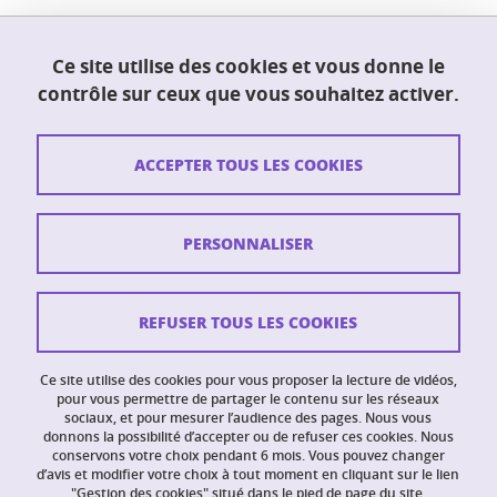
Ce site utilise des cookies et vous donne le
UFR PhITEM (Physique, Ingénierie, Terre,
contrôle sur ceux que vous souhaitez activer.
Environnement, Mécanique)
230 rue de la physique
38400 Saint-Martin-d'Hères
ACCEPTER TOUS LES COOKIES
Contact
PERSONNALISER
Plan du site
Crédits
REFUSER TOUS LES COOKIES
Mentions légales
Ce site utilise des cookies pour vous proposer la lecture de vidéos,
Données personnelles
pour vous permettre de partager le contenu sur les réseaux
sociaux, et pour mesurer l’audience des pages. Nous vous
donnons la possibilité d’accepter ou de refuser ces cookies. Nous
Intranet PhITEM
conservons votre choix pendant 6 mois. Vous pouvez changer
d’avis et modifier votre choix à tout moment en cliquant sur le lien
Gestion des cookies
"Gestion des cookies" situé dans le pied de page du site.