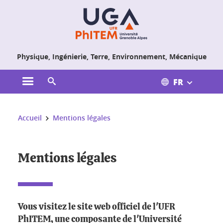
Gestion des cookies
Physique, Ingénierie, Terre, Environnement, Mécanique
FR
Ouvrir le menu principal
Ouvrir le moteur de recherche
Vous êtes ici :
Accueil
Mentions légales
Mentions légales
Vous visitez le site web officiel de l'UFR
PhITEM, une composante de l'Université