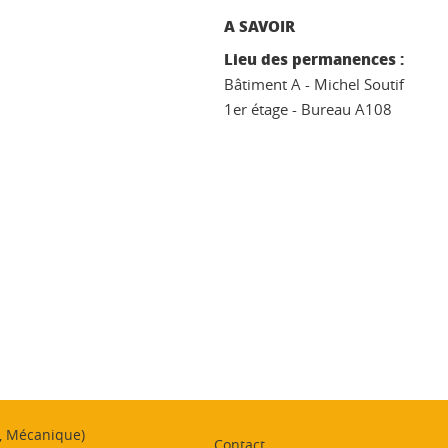
A SAVOIR
Lieu des permanences :
Bâtiment A - Michel Soutif
1er étage - Bureau A108
ook
inkedIn
t, Mécanique)
Contact