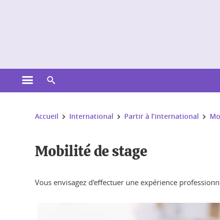
Gestion des cookies
Ouvrir le menu principal
Ouvrir le moteur de recherche
Vous êtes ici :
Accueil
International
Partir à l’international
Mob
Mobilité de stage
Vous envisagez d'effectuer une expérience professionnel