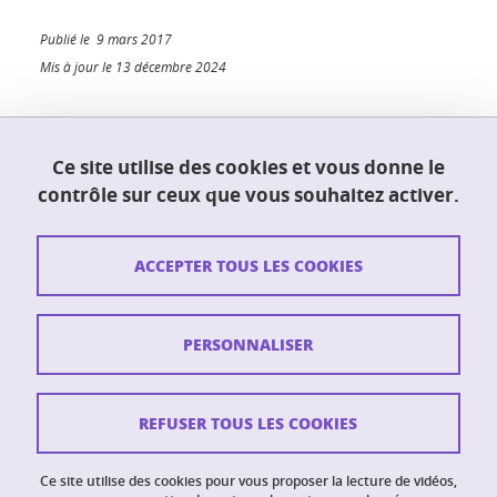
Publié le 9 mars 2017
Mis à jour le 13 décembre 2024
Ce site utilise des cookies et vous donne le
UFR PhITEM (Physique, Ingénierie, Terre,
contrôle sur ceux que vous souhaitez activer.
Environnement, Mécanique)
230 rue de la physique
38400 Saint-Martin-d'Hères
ACCEPTER TOUS LES COOKIES
Contact
PERSONNALISER
Plan du site
Crédits
REFUSER TOUS LES COOKIES
Mentions légales
Ce site utilise des cookies pour vous proposer la lecture de vidéos,