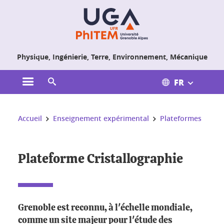
Gestion des cookies
Physique, Ingénierie, Terre, Environnement, Mécanique
FR
Ouvrir le menu principal
Ouvrir le moteur de recherche
Vous êtes ici :
Accueil
Enseignement expérimental
Plateformes
Plateforme Cristallographie
Grenoble est reconnu, à l'échelle mondiale,
comme un site majeur pour l'étude des