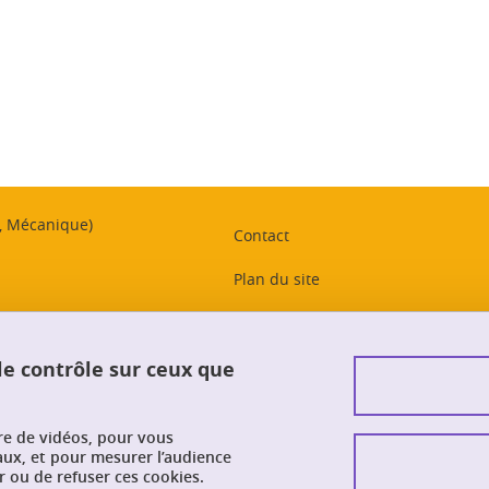
ook
inkedIn
t, Mécanique)
Contact
Plan du site
Crédits
Mentions légales
 le contrôle sur ceux que
Données personnelles
ure de vidéos, pour vous
Intranet PhITEM
aux, et pour mesurer l’audience
 ou de refuser ces cookies.