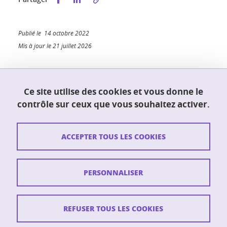
Publié le 14 octobre 2022
Mis à jour le 21 juillet 2026
Ce site utilise des cookies et vous donne le
UFR PhITEM (Physique, Ingénierie, Terre,
contrôle sur ceux que vous souhaitez activer.
Environnement, Mécanique)
230 rue de la physique
38400 Saint-Martin-d'Hères
ACCEPTER TOUS LES COOKIES
Contact
PERSONNALISER
Plan du site
Crédits
REFUSER TOUS LES COOKIES
Mentions légales