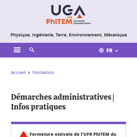
Gestion des cookies
Physique, Ingénierie, Terre, Environnement, Mécanique
FR
Ouvrir le menu principal
Ouvrir le moteur de recherche
Vous êtes ici :
Accueil
Formation
Démarches administratives |
Infos pratiques
Fermeture estivale de l'UFR PhITEM du