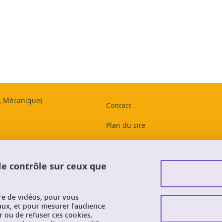
ook
inkedIn
t, Mécanique)
Contact
Plan du site
Crédits
Mentions légales
 le contrôle sur ceux que
Données personnelles
ure de vidéos, pour vous
Intranet PhITEM
aux, et pour mesurer l’audience
 ou de refuser ces cookies.