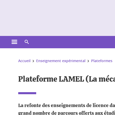
Gestion des cookies
Ouvrir le menu principal
Ouvrir le moteur de recherche
Vous êtes ici :
Accueil
Enseignement expérimental
Plateformes
Plateforme LAMEL (La méca
La refonte des enseignements de licence da
grand nombre de parcours offerts aux étudia