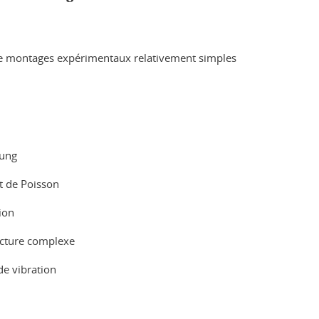
 de montages expérimentaux relativement simples
oung
nt de Poisson
ion
ucture complexe
de vibration