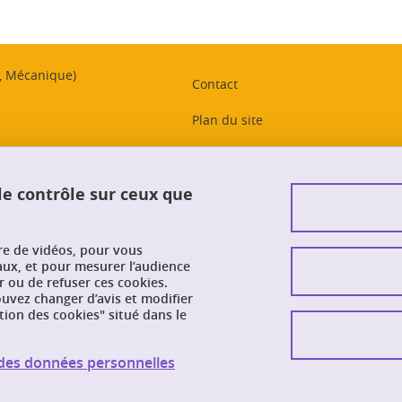
t, Mécanique)
Contact
Plan du site
Crédits
 le contrôle sur ceux que
Mentions légales
Données personnelles
ure de vidéos, pour vous
Intranet PhITEM
aux, et pour mesurer l’audience
 ou de refuser ces cookies.
vez changer d’avis et modifier
Gestion des cookies
tion des cookies" situé dans le
Accessibilité : non conforme
n des données personnelles