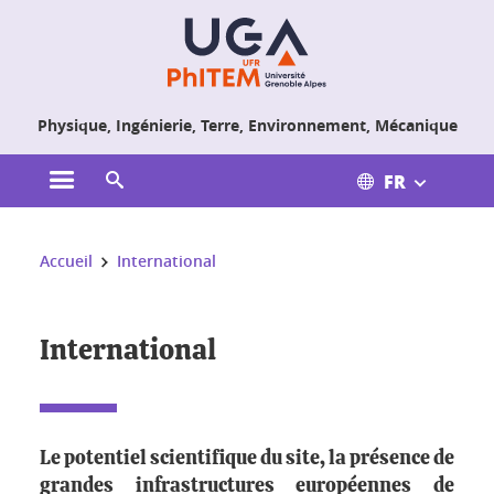
Gestion des cookies
Physique, Ingénierie, Terre, Environnement, Mécanique
FR
Ouvrir le menu principal
Ouvrir le moteur de recherche
Vous êtes ici :
Accueil
International
International
Le potentiel scientifique du site, la présence de
grandes infrastructures européennes de