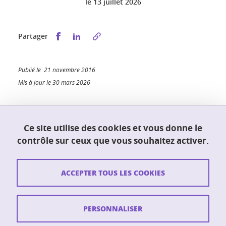
le
13 juillet 2026
Partager sur Facebook
Partager sur LinkedIn
Partager
Publié le 21 novembre 2016
Mis à jour le 30 mars 2026
Ce site utilise des cookies et vous donne le
UFR PhITEM (Physique, Ingénierie, Terre,
contrôle sur ceux que vous souhaitez activer.
Environnement, Mécanique)
230 rue de la physique
38400 Saint-Martin-d'Hères
ACCEPTER TOUS LES COOKIES
Contact
PERSONNALISER
Plan du site