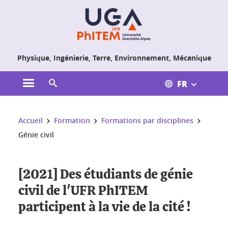
Gestion des cookies
Physique, Ingénierie, Terre, Environnement, Mécanique
FR
Ouvrir le menu principal
Ouvrir le moteur de recherche
Vous êtes ici :
Accueil
Formation
Formations par disciplines
Génie civil
[2021] Des étudiants de génie
civil de l'UFR PhITEM
participent à la vie de la cité !