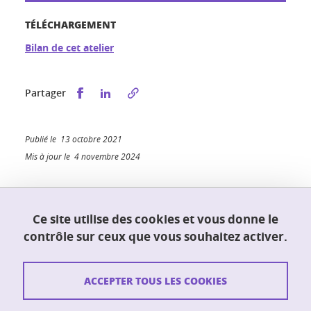
TÉLÉCHARGEMENT
Bilan de cet atelier
Partager sur Facebook
Partager sur LinkedIn
Partager
Publié le 13 octobre 2021
Mis à jour le 4 novembre 2024
Ce site utilise des cookies et vous donne le
UFR PhITEM (Physique, Ingénierie, Terre,
contrôle sur ceux que vous souhaitez activer.
Environnement, Mécanique)
230 rue de la physique
38400 Saint-Martin-d'Hères
ACCEPTER TOUS LES COOKIES